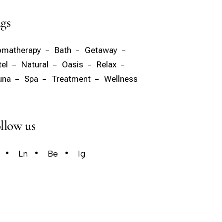
gs
omatherapy
Bath
Getaway
el
Natural
Oasis
Relax
una
Spa
Treatment
Wellness
llow us
Ln
Be
Ig