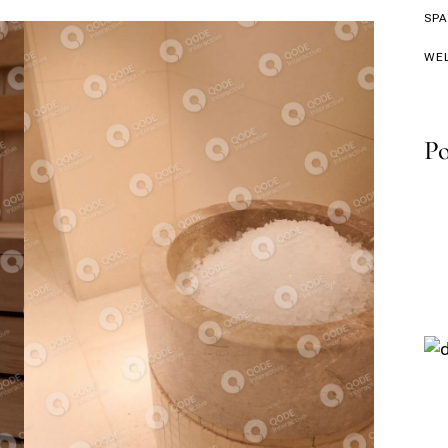
SP
WE
Po