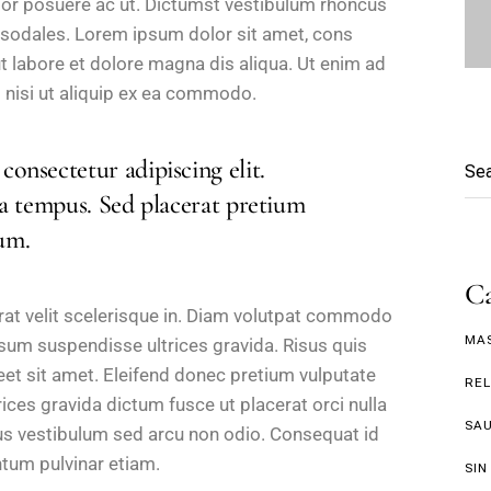
rtor posuere ac ut. Dictumst vestibulum rhoncus
 sodales. Lorem ipsum dolor sit amet, cons
ut labore et dolore magna dis aliqua. Ut enim ad
 nisi ut aliquip ex ea commodo.
consectetur adipiscing elit.
lla tempus. Sed placerat pretium
um.
Ca
rat velit scelerisque in. Diam volutpat commodo
MA
psum suspendisse ultrices gravida. Risus quis
eet sit amet. Eleifend donec pretium vulputate
RE
ices gravida dictum fusce ut placerat orci nulla
SA
s vestibulum sed arcu non odio. Consequat id
tum pulvinar etiam.
SIN