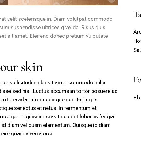
Ta
rat velit scelerisque in. Diam volutpat commodo
psum suspendisse ultrices gravida. Risus quis
Ar
eet sit amet. Eleifend donec pretium vulputate
Hot
Sa
your skin
Fo
tique sollicitudin nibh sit amet commodo nulla
ndisse sed nisi. Luctus accumsan tortor posuere ac
Fb
erit gravida rutrum quisque non. Eu turpis
stique senectus et netus. In fermentum et
llamcorper dignissim cras tincidunt lobortis feugiat.
e id diam vel quam elementum. Quisque id diam
are quam viverra orci.