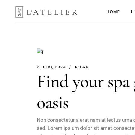
A
HOME
L
I
b
A
A
PREV
I
b
2 JULIO, 2024
RELAX
Find your spa 
oasis
Non consectetur a erat nam at lectus urna
sed. Lorem ips um dolor sit amet consectetu