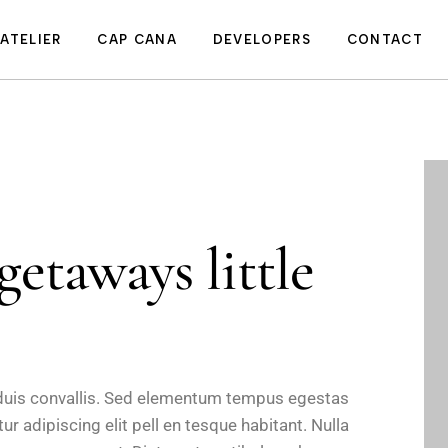
mmenities
The St. Regis
Exclusive Members
’ATELIER
CAP CANA
DEVELOPERS
CONTACT
nterior Design
club
rochure
partments
Invest in Cap Cana
mmenities
The St. Regis
NEXT
Exclusive Members
nterior Design
club
rochure
getaways little
 duis convallis. Sed elementum tempus egestas
r adipiscing elit pell en tesque habitant. Nulla