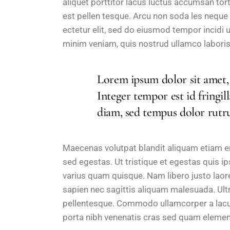
aliquet porttitor lacus luctus accumsan to
est pellen tesque. Arcu non soda les neque
ectetur elit, sed do eiusmod tempor incidi 
minim veniam, quis nostrud ullamco laboris
Lorem ipsum dolor sit amet, 
Integer tempor est id fringi
diam, sed tempus dolor rutr
Maecenas volutpat blandit aliquam etiam e
sed egestas. Ut tristique et egestas quis i
varius quam quisque. Nam libero justo laor
sapien nec sagittis aliquam malesuada. Ultr
pellentesque. Commodo ullamcorper a lacu
porta nibh venenatis cras sed quam elemen